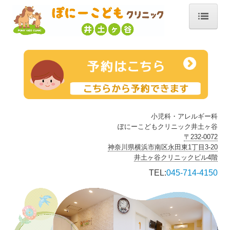
ホーム
医師の紹介
診療のご案内
問診票ダウンロード
小児科・アレルギー科
ぽにーこどもクリニック井土ヶ谷
乳児健診
〒232-0072
神奈川県横浜市南区永田東1丁目3-20
予防接種
井土ヶ谷クリニックビル4階
TEL:
045-714-4150
インフルエンザワクチン予診票
施設・設備紹介
交通案内