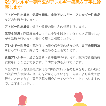
②
アレルギー専門医がアレルギー疾患を丁寧に診
察します
アトピー性皮膚炎、気管支喘息、食物アレルギー、アレルギー性鼻炎
などの診療を行います。
アトピー性皮膚炎
：保湿や軟膏の塗り方の指導を行います。
気管支喘息
：呼吸機能検査（主に小学生以上）できちんと評価をしな
がら治療を行います。長引く咳もご相談ください。
アレルギー性鼻炎
・花粉症：内服や点鼻薬の処方の他、
舌下免疫療法
を行っています。親子で一緒にやることもできます。
食物アレルギー
：適切な診断・食事指導を行います。院内で食物負荷
試験を行うことができます。予防にも力を入れています。
※当院で行う食物負荷試験は専門病院で行うものと異なり、軽い症状
の既往の方や数値の低い方を対象としています。内容により当院では
行うことができず、専門病院を紹介させていただくこともありますの
で、ご了承ください。