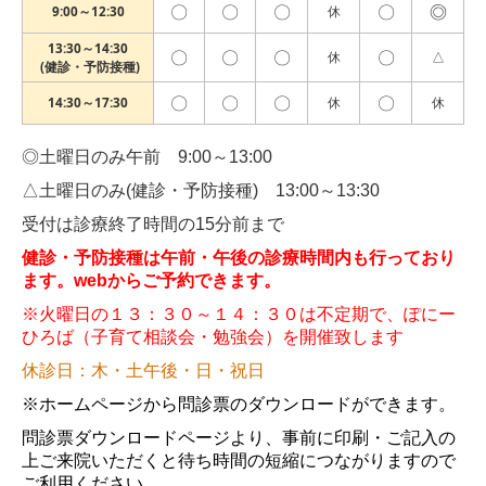
〇
〇
〇
〇
◎
9:00～12:30
休
13:30～14:30
〇
〇
〇
〇
休
△
(健診・予防接種)
〇
〇
〇
〇
14:30～17:30
休
休
◎土曜日のみ午前 9:00～13:00
△土曜日のみ(健診・予防接種) 13:00～13:30
受付は診療終了時間の15分前まで
健診・予防接種は午前・午後の診療時間内も行っており
ます。webからご予約できます。
※火曜日の１３：３０～１４：３０は不定期で、
ぽにー
ひろば（子育て相談会・勉強会）を開催致します
休診日：
木・土午後・日・祝日
※ホームページから問診票のダウンロードができます。
問診票ダウンロードページより、事前に印刷・ご記入の
上ご来院いただくと待ち時間の短縮につながりますので
ご利用ください。